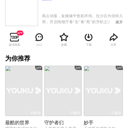
风云动荡，金陵城中危机环伺。任少白为信仰入
局，开启情报厅卷“生”卷“死”的升职之路，以谍
展开
报之力撬动战局！
超清画质
收藏
下载
分享
2112
为你推荐
APP
APP
APP
40集全
35集全
23集全
最酷的世界
守护者们
妙手