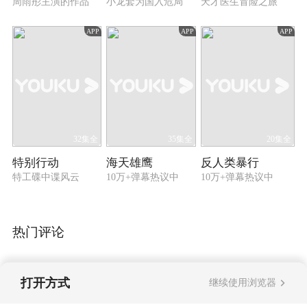
周雨彤主演的作品
小龙套为国入危局
天才医生冒险之旅
APP
APP
APP
32集全
35集全
20集全
特别行动
海天雄鹰
反人类暴行
特工碟中谍风云
10万+弹幕热议中
10万+弹幕热议中
热门评论
打开方式
继续使用浏览器
暂无评论