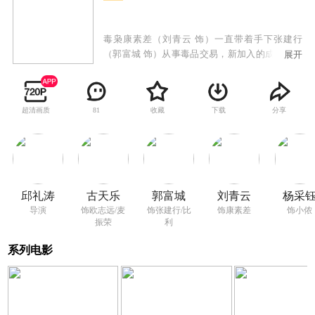
毒枭康素差（刘青云 饰）一直带着手下张建行
（郭富城 饰）从事毒品交易，新加入的成员欧志
展开
远（古天乐 饰）也因一次意外与两人有了过命交
情，三人情同手足。康素差在香港的贩毒生意被
警方查处后带团队逃到金三角发展，却意外发现
超清画质
收藏
下载
分享
81
身边藏有卧底。此刻，是敌是友，一片茫然。
邱礼涛
古天乐
郭富城
刘青云
杨采
导演
饰欧志远/麦
饰张建行/比
饰康素差
饰小侬
振荣
利
系列电影
VIP
VIP