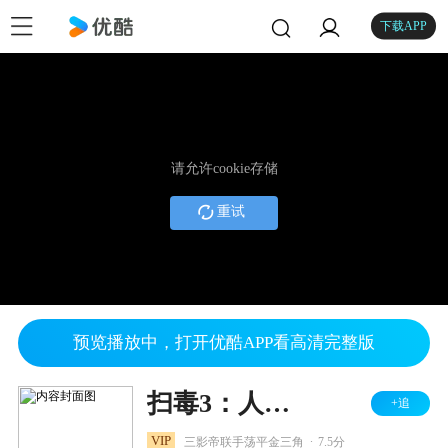
下载APP
请允许cookie存储
重试
预览播放中，打开优酷APP看高清完整版
扫毒3：人在天涯
+追
.
VIP
三影帝联手荡平金三角
7.5分