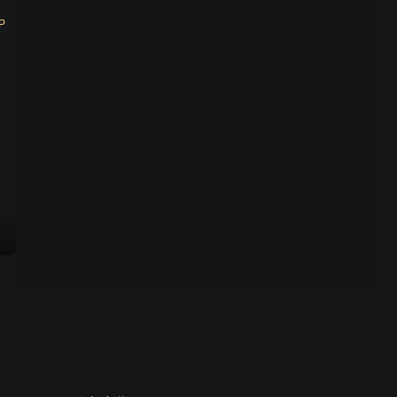
00:15
P
猪血丸子做法复杂，新鲜猪
血配黄豆腐泥反复揉搓
02:17
解锁终极绍兴味道！绍兴酱
鸭肉质紧实细腻
02:25
火腿木瓜与鸡的奇妙组合！
风味浓郁肉感丰腴
02:22
感受肉的风韵，重返肉食江
湖