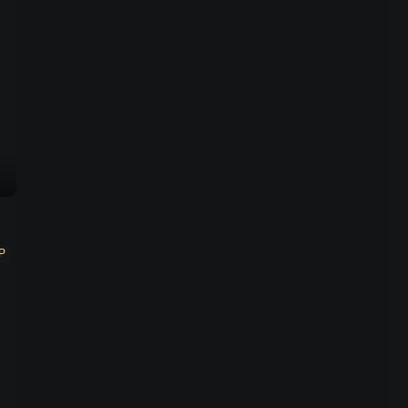
02:14
论美食圈的吃鸡C位，广东
必有一席之地
02:12
白记爆炒牛犊肉，是兰州人
舌尖上的宠儿
02:36
P
吃的就是新鲜！这集为小鲜
肉正名
00:15
安格斯胸大肌，在厨师老方
的调教下成功穿上美拉德新
装