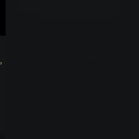
立即开通
选集
6期全
二季
第三季
第四季
第五季
美食地图版
第1期 肉食盛宴，大口吃肉
VIP
的艺术
P
2024-08-07
第2期 吮指回味，骨肉相连
VIP
的缠绵
2024-08-14
第3期 内有乾坤，一口上头
VIP
的销魂