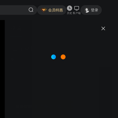
会员特惠
登录
历史
客户端
视频
讨论
857
江湖菜馆 第五季
简介
833
街头美食
延续前四季的市井烟火气，本季将前往十八处美食坐标，
寻味各具特色的肉食硬菜，唤醒内心深处的味觉记忆，备
制一席“无肉不欢”的款待，展开一场美食与生活的亲密互
动。
首3月每月15元