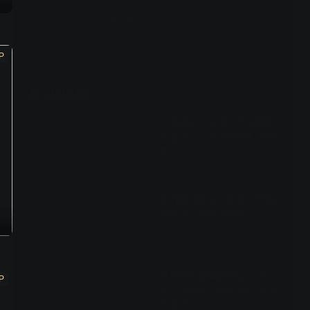
2024-08-21
查看全部
P
周边视频
《饕餮记》联动《江湖菜馆
第五季》，天下之物都为吃
食！
01:32
当石橄榄遇上老母鸡，鲜嫩
鸡煲老广养生之典范
02:10
对无兔不成席的璧山人来
P
说，水煮璧山兔是当仁不让
的主角