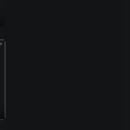
02:41
齐齐哈尔烤肉的精髓，每一
口肉都能吃出草原的自由与
豪迈
02:14
P
国际烤肉之都齐齐哈尔，真
正的手艺人能在“肉山肉
海”里游刃有余
02:31
纯正豆油与精选牛肉水灵灵
的合体，让美味易如反掌
02:35
这烧烤，简直香迷糊了！