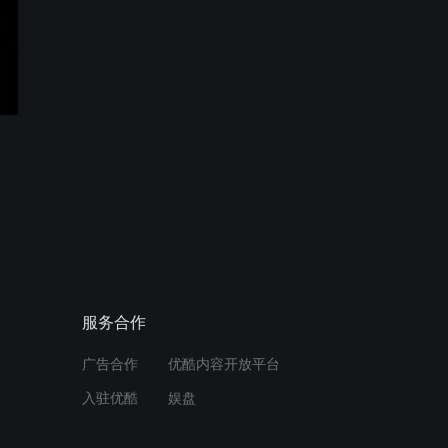
利人对叉烧汤意粉的惊艳反应，展现香港美食的“熟悉的陌
立即开通
生感”。当老字号茶餐厅的最后一炉蛋挞出炉，传统与创新
在方寸厨房交汇。《茶餐厅·美食季》以锅气为墨、奶香为
引，书写一部舌尖上的城市史诗。
服务合作
广告合作
优酷内容开放平台
入驻优酷
娱盘