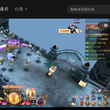
录片
分类
6
秒