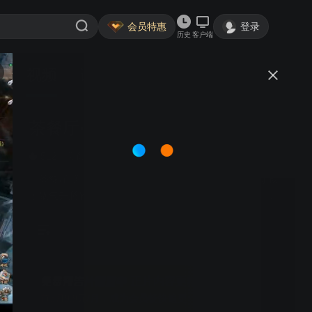
会员特惠
登录
历史
客户端
视频
讨论
茶餐厅·美食季
简介
512
美食
《茶餐厅·美食季》以12道经典港味为线索，带领观众穿梭
于锅气升腾的后巷与茶香四溢的街头，开启一段味觉里的
香港文化解码之旅。每集5分钟，这档短纪录片，以“每道
美食都是城市切片”为理念，融合美食工艺、文化考古与时
代记忆，呈现茶餐厅背后的精神世界。镜头聚焦兰芳园的
拉茶弧线、干炒牛河的焦糖肌理与混茶的黄金配比，细腻
捕捉匠人技艺，也追溯港式奶茶、沙嗲酱等食材背后的迁
正片内容更精彩
徙史与文化融合路径。节目还设置“跨国饮食实验”，用意大
首3月9.9元/月，成为会员畅快追更