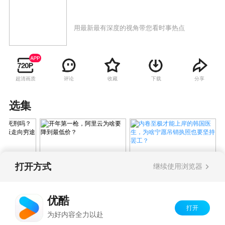
用最新最有深度的视角带您看时事热点
超清画质
评论
收藏
下载
分享
选集
打开方式
继续使用浏览器
内卷至极才能上岸的韩国医
会被判死刑
开年第一枪，阿里云为
生，为啥宁愿吊销执照也要
被查封，许
啥要降到最低价？
坚持罢工？
优酷
途末路
打开
Copyright©
2026
优酷 youku.com
版权所有
为好内容全力以赴
京ICP备06050721号-1