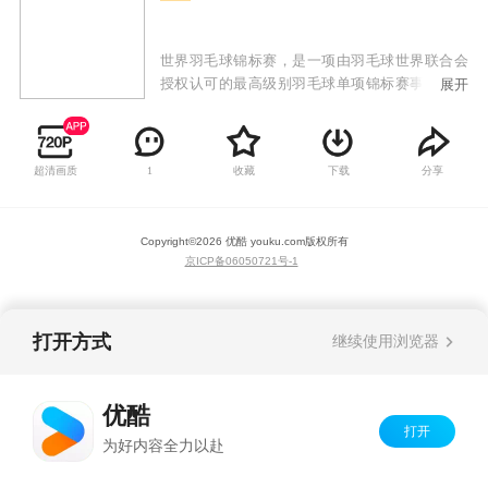
世界羽毛球锦标赛，是一项由羽毛球世界联合会
授权认可的最高级别羽毛球单项锦标赛事，与夏
展开
季奥运会同为提供最多排名点数的比赛。除举办
夏季奥运会的年份外，本赛事每年举办一次，以
决出五个项目（男子单打、女子单打、男子双
超清画质
收藏
下载
分享
1
打、女子双打和混合双打）的世界冠军。
Copyright©
2026
优酷 youku.com
版权所有
京ICP备06050721号-1
打开方式
继续使用浏览器
优酷
打开
为好内容全力以赴