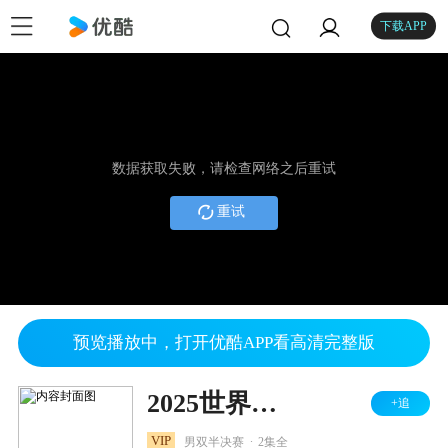
下载APP
数据获取失败，请检查网络之后重试
重试
预览播放中，打开优酷APP看高清完整版
2025世界羽毛球锦标赛 男双半决赛 陈柏阳/刘毅VS兰基雷迪/谢提
+追
.
VIP
男双半决赛
2集全