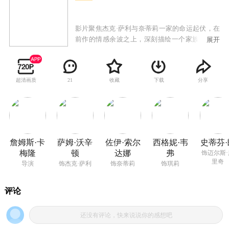
影片聚焦杰克·萨利与奈蒂莉一家的命运起伏，在
前作的情感余波之上，深刻描绘一个家族在战火
展开
中如何成长、并共同守护血脉相连的情感纽带的
历程，从而将故事推向更具张力的全新维度。此
外，潘多拉的全新领域也即将揭晓——观众将首
超清画质
收藏
下载
分享
21
次邂逅“风之商人”这个崇尚和平的全新游牧民
族，他们乘坐独特的浮空生物飞船穿梭于各部落
间，交易货物、传递信息。而更具颠覆性的是“灰
烬族”的登场，这个以掠夺为生、性情凶猛的族
群，与大地之母爱娃之间有着深刻的矛盾。他们
的出现，将撕开潘多拉不为人知的黑暗传说。当
詹姆斯·卡
萨姆·沃辛
佐伊·索尔
西格妮·韦
史蒂芬·
弑亲之仇与部落恩怨交织，潘多拉的命运悬于一
梅隆
顿
达娜
弗
饰迈尔斯·
线——在这场跨文明的复仇之战中，人类与纳威
里奇
导演
饰杰克·萨利
饰奈蒂莉
饰琪莉
族将如何抉择，才能真正守护各自的家园与未
来？