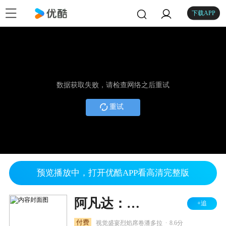
下载APP
数据获取失败，请检查网络之后重试
重试
预览播放中，打开优酷APP看高清完整版
阿凡达：火与烬
+追
.
付费
视觉盛宴烈焰席卷潘多拉
8.6分