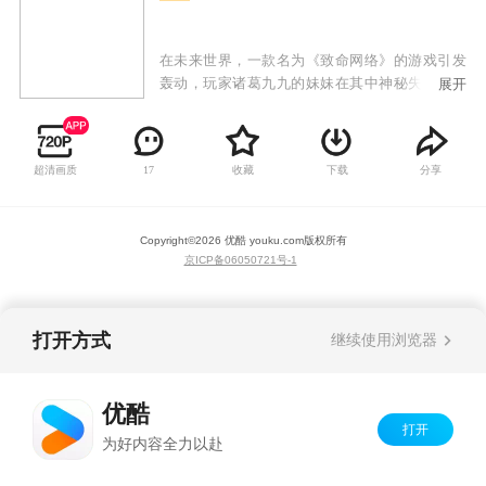
在未来世界，一款名为《致命网络》的游戏引发
轰动，玩家诸葛九九的妹妹在其中神秘失踪。九
展开
九发现所有线索都指向这款游戏，决定进入世界
寻找妹妹。在游戏中，九九结识了一群性格迥异
的朋友，一起面对重重危机和挑战。随着真相逐
超清画质
收藏
下载
分享
17
渐浮出水面，为了寻回妹妹并返回现实，九九等
人不得不向着噩梦难度的游戏关卡发起挑战。
Copyright©
2026
优酷 youku.com
版权所有
京ICP备06050721号-1
打开方式
继续使用浏览器
优酷
打开
为好内容全力以赴