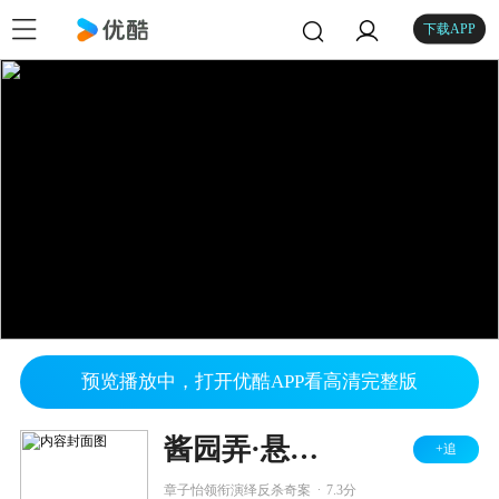
下载APP
预览播放中，打开优酷APP看高清完整版
酱园弄·悬案 字幕助听版
+追
.
章子怡领衔演绎反杀奇案
7.3分