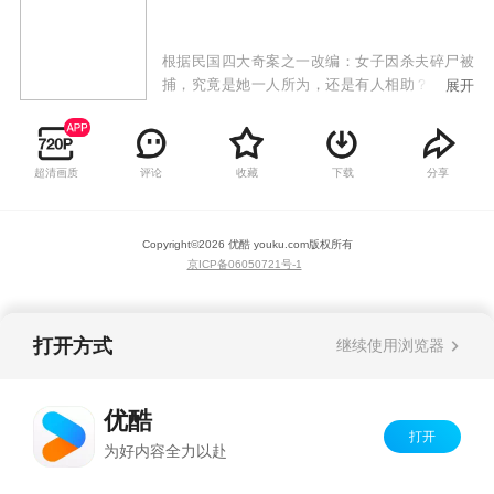
根据民国四大奇案之一改编：女子因杀夫碎尸被
捕，究竟是她一人所为，还是有人相助？铁证如
展开
山如何翻案？真凶是否另有其人？1945年，上海
酱园弄惊现骇人血案，瘦弱女子詹周氏（章子怡
饰）手刃亲夫“大块头”，碎尸16块！一时间人心
超清画质
评论
收藏
下载
分享
激荡、众说纷纭，旧时代的车轮徐徐碾过，案件
真相层层待揭，众人的命运将被这桩悬案改写，
而詹周氏的命运，也会迎来意想不到的变化……
Copyright©
2026
优酷 youku.com
版权所有
本剧无障碍版本由果不其然无障碍科技（苏州）
京ICP备06050721号-1
有限公司制作；制片人：杨春白雪；审稿：胡晓
晴；后期合成：果不其然制作团队
打开方式
继续使用浏览器
优酷
打开
为好内容全力以赴