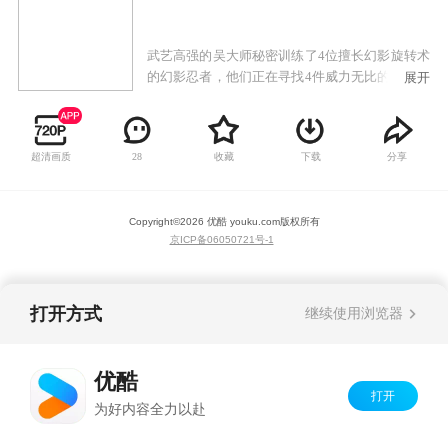
武艺高强的吴大师秘密训练了4位擅长幻影旋转术
的幻影忍者，他们正在寻找4件威力无比的黄金幻
展开
影武器，以维护世界和平。邪恶魔王加满都和他
的骷髅军团紧随其后，企图夺走武器并作恶世
界。勇敢的幻影忍者们踏上征途，一路战斗、征
超清画质
收藏
下载
分享
28
服神龙穿行地下世界并运用强大的幻影旋转术来
夺回正义的黄金武器。
Copyright©
2026
优酷 youku.com
版权所有
京ICP备06050721号-1
打开方式
继续使用浏览器
优酷
打开
为好内容全力以赴