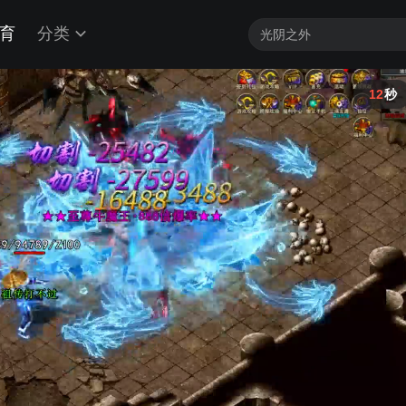
育
分类
12
秒