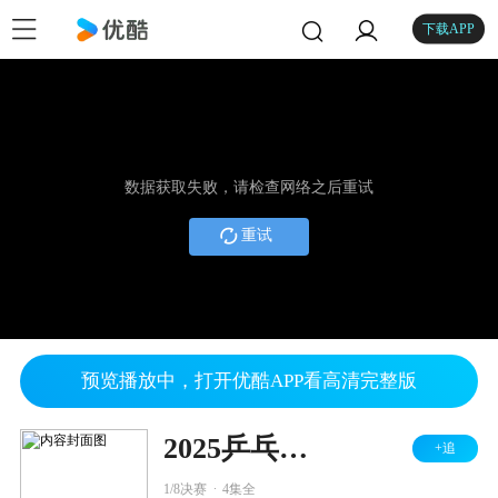
下载APP
数据获取失败，请检查网络之后重试
重试
预览播放中，打开优酷APP看高清完整版
2025乒乓球德国杯 1/8决赛 萨尔布吕肯VS多特蒙德
+追
.
1/8决赛
4集全