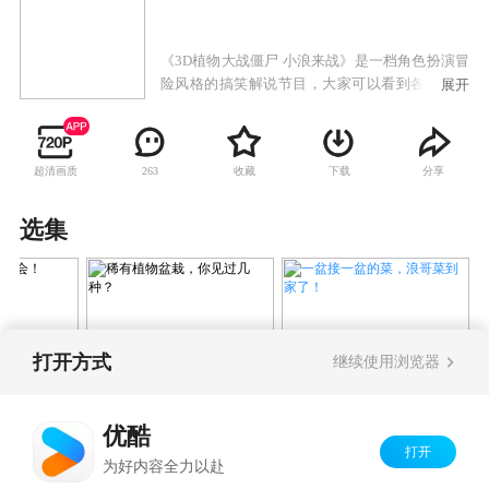
《3D植物大战僵尸 小浪来战》是一档角色扮演冒
险风格的搞笑解说节目，大家可以看到各种可爱
展开
植物与搞笑僵尸之间激烈的对抗，和有趣好玩的
故事。
超清画质
收藏
下载
分享
263
选集
打开方式
继续使用浏览器
一盆接一盆的菜，浪哥菜到
蘑菇开会！
稀有植物盆栽，你见过
家了！
几种？
优酷
打开
Copyright©
2026
优酷 youku.com
版权所有
为好内容全力以赴
京ICP备06050721号-1