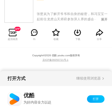
张楚岚为了解开爷爷和自身的秘密，和冯宝宝一
起前往龙虎山天师府参加异人界的盛会——罗天
展开
大醮，并与众多异人高手对战，由此展开了一系
列惊险刺激的故事。
超清画质
收藏
下载
分享
95
Copyright©
2026
优酷 youku.com
版权所有
京ICP备06050721号-1
打开方式
继续使用浏览器
优酷
打开
为好内容全力以赴