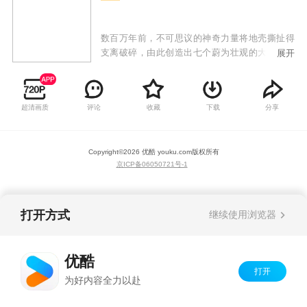
数百万年前，不可思议的神奇力量将地壳撕扯得
支离破碎，由此创造出七个蔚为壮观的大陆。时
展开
光荏苒，每个大陆都形成了别具特色的野生动
物。从郁郁葱葱的南美洲丛林深处到冰雪覆盖的
亚洲山峦之巅，从欧洲熙熙攘攘的都市到非洲的
超清画质
评论
收藏
下载
分享
广袤平原，《七个世界 一个星球》将开启一次七
大洲之旅，呈现匪夷所思的动物行为，讲述鲜为
人知的动物故事。我们将探索七个世界如何塑造
Copyright©
2026
优酷 youku.com
版权所有
出丰富多彩的动物生命，同时揭示在人类主导的
京ICP备06050721号-1
世界，动物们所面临的不同挑战。
打开方式
继续使用浏览器
优酷
打开
为好内容全力以赴