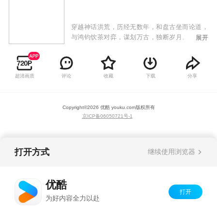
穿越神话洪荒，历经无数年，和盘古坐而论道，
与鸿钧饮茶对弈，谋划万古，独断岁月。他从未
展开
亲自下场，可每一个大事件几乎都有他的影子，
成为了神话洪荒最大的幕后黑手。然而，就在西
游量劫落下帷幕的时候，躺在神话后土怀中吃着
超清画质
评论
收藏
下载
分享
神话娲皇亲手摘的人参果的他又又穿越了。回到
了距离穿越前过去了三年的蓝星，回到了自己开
的书店中！而这三年，天地大变，古代神话逐渐
Copyright©
2026
优酷 youku.com
版权所有
复苏，全民修行！只是这归来的仙佛，怎么这么
京ICP备06050721号-1
眼熟？看着手机上，当世最强仙天蓬元帅创建只
收女学员的天仙学院的热搜，陷入了沉思。
打开方式
继续使用浏览器
优酷
打开
为好内容全力以赴