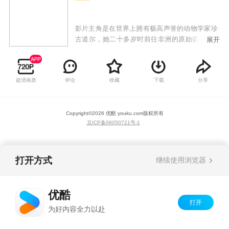
影片主角是在世界上拥有极高声誉的动物学家珍·
古道尔，她二十多岁时前往非洲的原始森林，为
展开
了观察黑猩猩，在那里度过了三十八年的野外生
涯，后来常年奔走于世界各地，呼吁人们保护野
生动物、保护地球环境。 导演布莱特·摩根尤其擅
超清画质
评论
收藏
下载
分享
长人物刻画，他从100多个小时从未公布过的珍·
古道尔在野外考察和访谈的影像资料中选材剪
辑，以第一人称视角，讲述了珍·古道尔年轻时在
Copyright©
2026
优酷 youku.com
版权所有
非洲研究黑猩猩的故事。伴随菲利普·格拉斯的迷
京ICP备06050721号-1
人配乐，让观众感受到在那个仍由男性主导野外
科研的年代，一个女人如何通过激情、奉献和毅
力改变世界。影片还把人类的命运与动物交织在
一起，大大强化了人与自然的关系。
打开方式
继续使用浏览器
优酷
打开
为好内容全力以赴