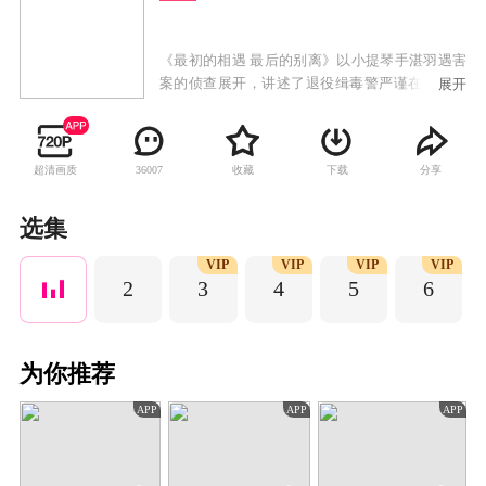
《最初的相遇 最后的别离》以小提琴手湛羽遇害
案的侦查展开，讲述了退役缉毒警严谨在卧底贩
展开
毒集团调查陈年疑案中，与“似水流年”咖啡店老
板季晓鸥相遇、相知、相爱，最后揭开层层迷
雾，与警方一起查出真凶的悬疑爱情故事。
超清画质
收藏
下载
分享
36007
选集
VIP
VIP
VIP
VIP
2
3
4
5
6
为你推荐
APP
APP
APP