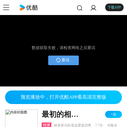
下载APP
数据获取失败，请检查网络之后重试
重试
预览播放中，打开优酷APP看高清完整版
最初的相遇 最后的别离
+追
.
.
独播
林更新当卧底追爱盖玥希
7.7分
40集全