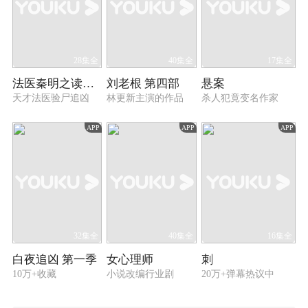
28集全
40集全
17集全
法医秦明之读心者
刘老根 第四部
悬案
天才法医验尸追凶
林更新主演的作品
杀人犯竟变名作家
APP
APP
APP
32集全
40集全
16集全
白夜追凶 第一季
女心理师
刺
10万+收藏
小说改编行业剧
20万+弹幕热议中