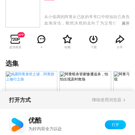
从小低调的阿青从已故的爷爷口中得知自己身负
血海深仇，毅然决然的走向了为父母报仇的道
展开
路，过程中觉醒体内灵魂小新，结交好友him
303，在最后手刃仇人之时却得知一个天大真相，
再次陷入迷茫。
超清画质
收藏
下载
分享
4
选集
打开方式
继续使用浏览器
揭露阿青身世之谜，阿青踏
阿青暗杀管家惨遭追
阿青习得
上修行之路
杀，怕怕出现及时救场
格出现
优酷
打开
Copyright©
2026
优酷 youku.com
版权所有
为好内容全力以赴
京ICP备06050721号-1