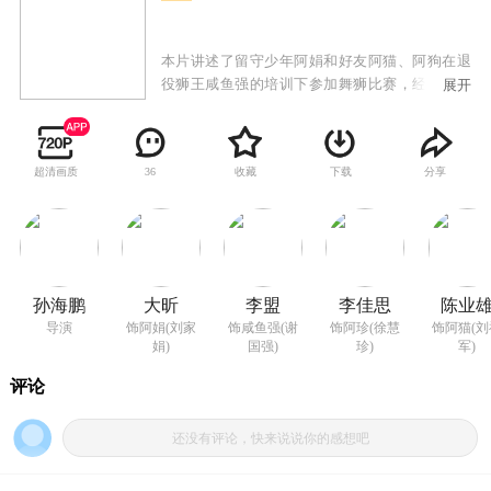
本片讲述了留守少年阿娟和好友阿猫、阿狗在退
役狮王咸鱼强的培训下参加舞狮比赛，经过重重
展开
磨砺，从病猫变成雄狮的成长故事。
超清画质
收藏
下载
分享
36
孙海鹏
大昕
李盟
李佳思
陈业
导演
饰阿娟(刘家
饰咸鱼强(谢
饰阿珍(徐慧
饰阿猫(刘
娟)
国强)
珍)
军)