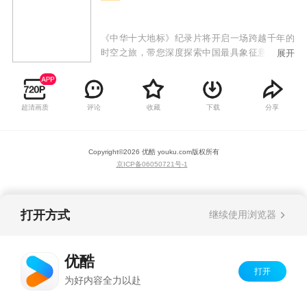
《中华十大地标》纪录片将开启一场跨越千年的
时空之旅，带您深度探索中国最具象征意义的十
展开
大地标。万里长城宛如巨龙盘踞群山之巅，两千
余年的烽火岁月里，它抵御外敌、见证朝代更
迭，砖石间镌刻着中华民族坚韧不屈的精神。故
超清画质
评论
收藏
下载
分享
宫红墙黄瓦巍峨耸立，九千余间殿宇承载明清两
代帝王的治国风云，朱门深院藏尽皇家威仪与宫
廷秘史。布达拉宫屹立于雪域高原，白宫与红宫
Copyright©
2026
优酷 youku.com
版权所有
交相辉映，千间佛殿供奉着稀世珍宝，是藏传佛
京ICP备06050721号-1
教的圣地与藏汉文化交融的见证。
打开方式
继续使用浏览器
优酷
打开
为好内容全力以赴