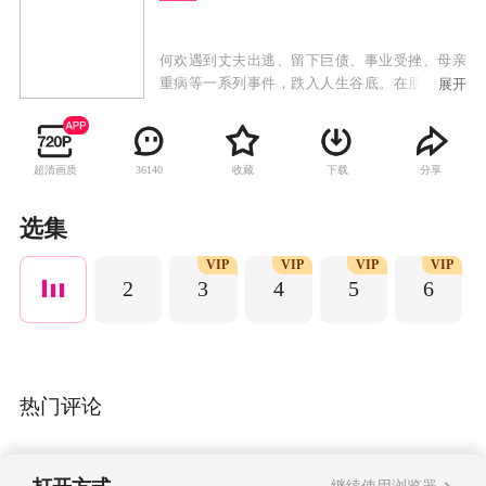
何欢遇到丈夫出逃、留下巨债、事业受挫、母亲
重病等一系列事件，跌入人生谷底。在朋友的鼓
展开
励下，经历了最初的不知所措后，何欢以坚韧直
面所有困境，从头开始打拼。凭借智慧和诚意，
何欢克服了母亲求医之难和债主苦苦相逼的困
超清画质
收藏
下载
分享
36140
境；又凭借执着与初心，从基层的热线接听员快
速成长为节目主持人，重回事业高峰，成为了自
己的光。在实现个人梦想之后，何欢和同事开始
选集
积极探索传统媒体的融媒体转型之路。在网络博
VIP
VIP
VIP
VIP
主蒋俊豪的帮助下，何欢投身时代大潮，创办自
2
3
4
5
6
媒体获得成功后，又积极投身电视台的融媒体建
设。事业上渐入佳境，情感上何欢却面临新的抉
择。丈夫的自私冷酷成就了何欢的清醒独立，她
和蒋俊豪的感情也在经历了反感、猜忌、怀疑之
后，走向了理解、体谅、欣赏、敬佩，并最终成
为了彼此的支撑与默契。
热门评论