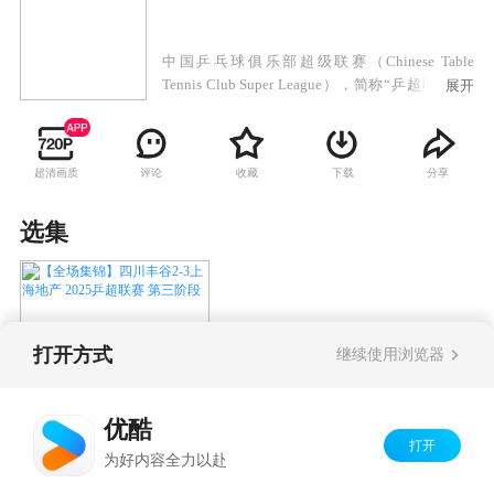
中国乒乓球俱乐部超级联赛（Chinese Table
Tennis Club Super League），简称“乒超联赛”，
展开
是由中国乒乓球协会主办的乒乓球职业联赛，也
是世界乒坛竞赛水平最高的职业联赛，每年举行
一届。乒超联赛设有男子团体、女子团体两个项
超清画质
评论
收藏
下载
分享
目，采用单循环赛制。每支队伍都要与其他队伍
交手一次，先胜3局者晋级下一轮。单局比赛采用
5局3胜制，每场比赛包括4场单打和1场双打。
选集
男、女团体排名前四的队伍晋级第二阶段总决
赛。
打开方式
继续使用浏览器
【全场集锦】四川丰谷2-3
上海地产 2025乒超联赛 第
三阶段
优酷
打开
Copyright©
2026
优酷 youku.com
版权所有
为好内容全力以赴
京ICP备06050721号-1