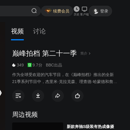
续费会员
登录
历史
客户端
视频
讨论
巅峰拍档 第二十一季
简介
349
9.7分
BBC出品
作为全球受欢迎的汽车节目，在《巅峰拍档》推出的全新
21季系列节目中，杰里米·克拉克森、理查德·哈蒙德和詹姆
斯·梅三人驾驶三辆装配较小引擎的微型汽车踏上了穿越乌
克兰的磅礴之旅。他们重温了20世纪80年代经典掀背车的
辉煌，同时为政府拍摄的公共安全宣传片来了一次大碰
撞。另外，节目还将为你呈现新阿尔法4C跑车和令人震撼
周边视频
的迈凯轮P1在比利时的刺激比赛，疯狂的梅赛德斯六轮汽
车在沙漠中穿行以及詹姆·梅罕见地开上了凯特汉姆。如果
新款奔驰S级装有热成像摄