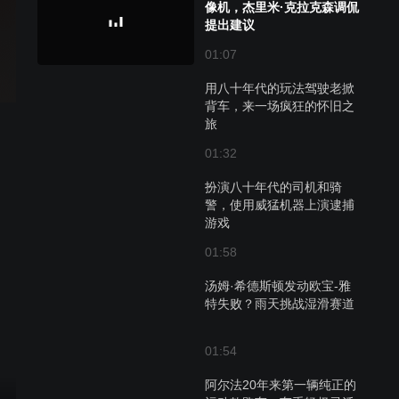
这还不能满足你的胃口，没关系，我们还将奉上两次恢弘
像机，杰里米·克拉克森调侃
的冒险，三位主持人驾驶卡车穿越缅甸的荒野，这或将成
提出建议
为《巅峰拍档》有史以来最艰难的挑战。明星开廉价车环
01:07
节同样精彩不断，本季邀请到的嘉宾有新星汤姆·希德斯
顿，詹姆斯·布朗特等。
用八十年代的玩法驾驶老掀
背车，来一场疯狂的怀旧之
旅
01:32
扮演八十年代的司机和骑
警，使用威猛机器上演逮捕
游戏
01:58
汤姆·希德斯顿发动欧宝-雅
特失败？雨天挑战湿滑赛道
01:54
阿尔法20年来第一辆纯正的