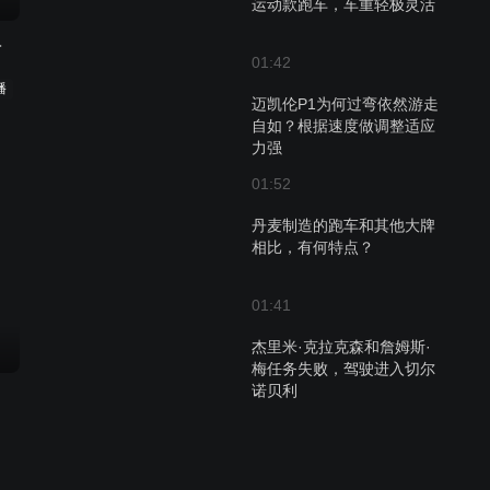
运动款跑车，车重轻极灵活
的秘密
01:42
播
迈凯伦P1为何过弯依然游走
自如？根据速度做调整适应
力强
01:52
丹麦制造的跑车和其他大牌
相比，有何特点？
01:41
杰里米·克拉克森和詹姆斯·
梅任务失败，驾驶进入切尔
诺贝利
01:53
制作人认为小车很乏味？主