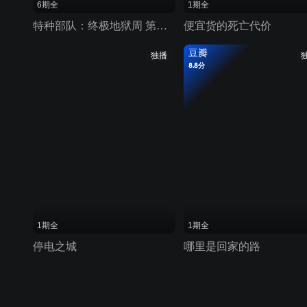
6期全
1期全
特种部队：终极地狱周 第一季
便宜货的死亡代价
豆瓣
独播
8.8分
1期全
1期全
停电之城
哪里是回家的路