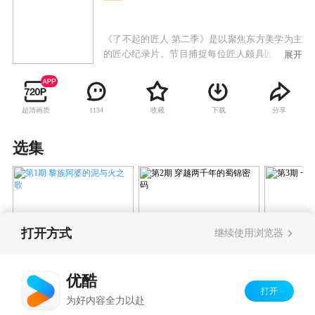
《了不起的匠人 第二季》是以聚焦东方美学为主
的匠心纪录片。节目捕捉每位匠人颇具匠心的故
展开
事，传达每位匠人鲜明而各自迥异的性格，我们
也还是会细腻而唯美的展现每件器物的制作过
程，展现出其震撼一面；我们还会在这一季，从
超清画质
收藏
下载
分享
1134
每位匠人和每件器物之中，为您传达一种东方美
学中的观念。这不是学术术语的艰涩，而是由真
实故事生发而出的感受。与我们的日常生活息息
选集
相关。
2017-04-18
2017-04-25
打开方式
继续使用浏览器
第1期 黎族阿婆的泥与火之
第2期 穿越两千年的蜀
第3期 
歌
锦密码
优酷
打开
Copyright©
2026
优酷 youku.com
版权所有
为好内容全力以赴
京ICP备06050721号-1