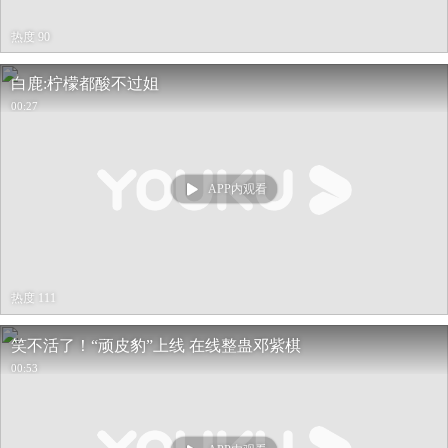
热度 90
白鹿:柠檬都酸不过姐
00:27
APP内观看
热度 111
笑不活了！“顽皮豹”上线 在线整蛊邓紫棋
00:53