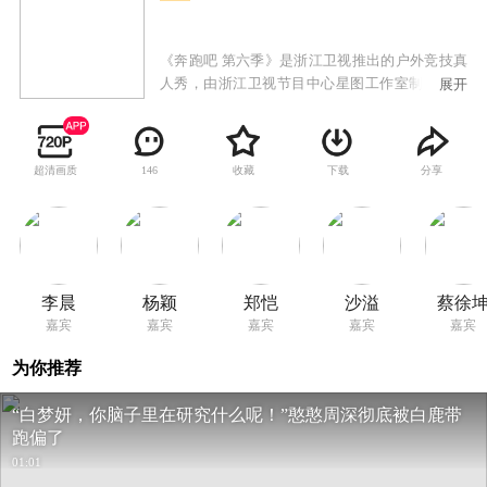
《奔跑吧 第六季》是浙江卫视推出的户外竞技真
人秀，由浙江卫视节目中心星图工作室制作，由
展开
李晨、Angelababy、郑恺、沙溢、蔡徐坤、白
鹿、周深担任常驻MC，以 “奔跑不停，爱你不
变”为主题，传递出满满的温暖、幸福及爱意，带
超清画质
收藏
下载
分享
146
领观众开启全新一季的浪漫旅程。
李晨
杨颖
郑恺
沙溢
蔡徐
嘉宾
嘉宾
嘉宾
嘉宾
嘉宾
为你推荐
“白梦妍，你脑子里在研究什么呢！”憨憨周深彻底被白鹿带
跑偏了
01:01