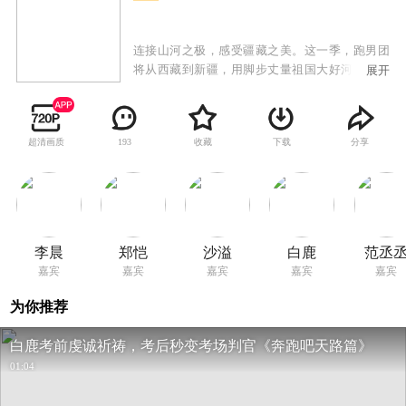
连接山河之极，感受疆藏之美。这一季，跑男团
将从西藏到新疆，用脚步丈量祖国大好河山，用
展开
心感受大国疆土的辽阔与温暖。在西藏，邂逅日
照金山的震撼，身着民族服饰融入藏地风情，体
悟那份纯粹与神圣；在新疆，寻觅街头巷尾的美
超清画质
收藏
下载
分享
193
食香气，沉浸于多元文化的独特魅力，解锁不一
样的奔跑体验。
李晨
郑恺
沙溢
白鹿
范丞
嘉宾
嘉宾
嘉宾
嘉宾
嘉宾
为你推荐
白鹿考前虔诚祈祷，考后秒变考场判官《奔跑吧天路篇》
01:04