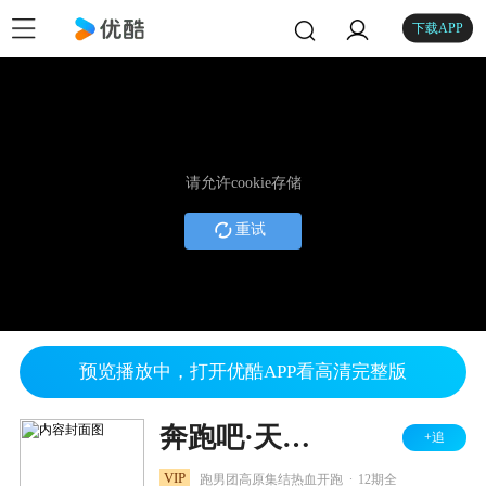
下载APP
请允许cookie存储
重试
预览播放中，打开优酷APP看高清完整版
奔跑吧·天路篇
+追
.
VIP
跑男团高原集结热血开跑
12期全