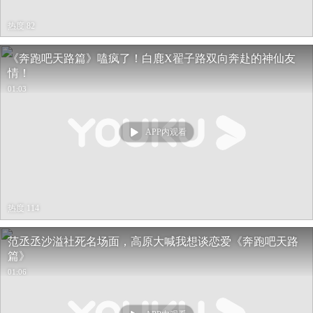
热度 82
《奔跑吧天路篇》嗑疯了！白鹿X翟子路双向奔赴的神仙友
情！
01:03
APP内观看
热度 114
范丞丞沙溢社死名场面，高原大喊我想谈恋爱《奔跑吧天路
篇》
01:06