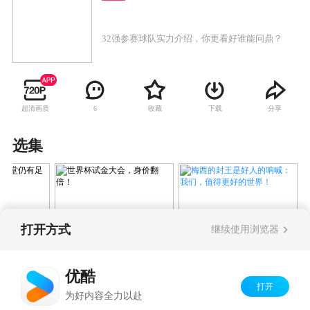
32强参赛球队实力介绍，你更看好谁能问鼎？
超清画质
收藏
下载
分享
6
选集
打开方式
继续使用浏览器
梅西的封王是好人的呐喊：
！愿天堂仍
世界杯试金大会，身价
我们，值得更好的世界！
翻倍！
优酷
打开
Copyright©
2026
优酷 youku.com
版权所有
为好内容全力以赴
京ICP备06050721号-1