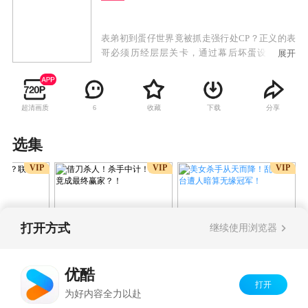
表弟初到蛋仔世界竟被抓走强行处CP？正义的表
哥必须历经层层关卡，通过幕后坏蛋设下的陷
展开
阱，揭穿坏蛋的阴谋诡计，而这一切的背后，究
竟是谁在设计操控？
超清画质
收藏
下载
分享
6
选集
VIP
VIP
VIP
打开方式
继续使用浏览器
美女杀手从天而降！乱斗擂
探工厂？联
借刀杀人！杀手中计！
台遭人暗算无缘冠军！
破案！
麻袋竟成最终赢家？！
优酷
打开
Copyright©
2026
优酷 youku.com
版权所有
为好内容全力以赴
京ICP备06050721号-1