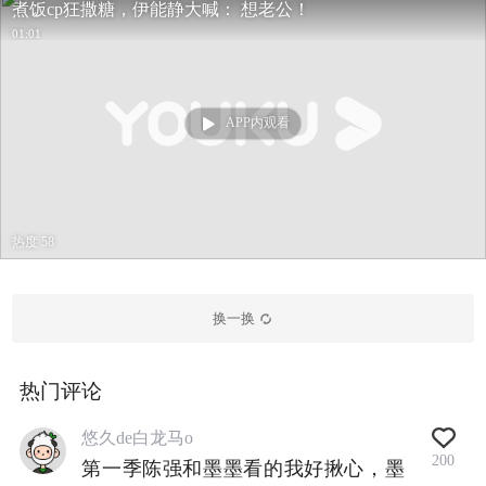
煮饭cp狂撒糖，伊能静大喊： 想老公！
01:01
APP内观看
热度 58
换一换
热门评论
悠久de白龙马o
200
第一季陈强和墨墨看的我好揪心，墨