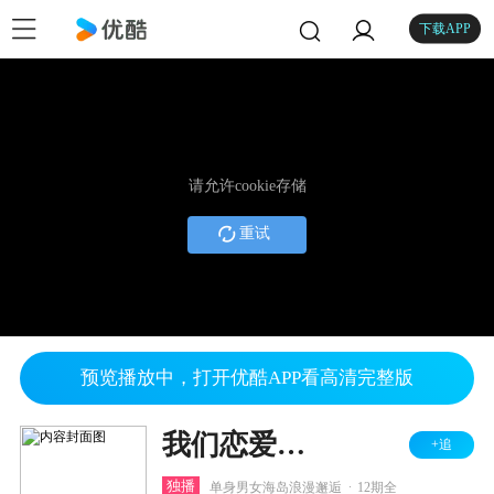
下载APP
请允许cookie存储
重试
预览播放中，打开优酷APP看高清完整版
我们恋爱吧 第二季
+追
.
独播
单身男女海岛浪漫邂逅
12期全