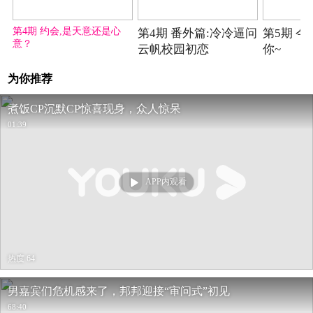
2020-10-21期
2020-10-21期
第4期 约会,是天意还是心
第4期 番外篇:冷冷逼问
第5期 今
意？
云帆校园初恋
你~
为你推荐
煮饭CP沉默CP惊喜现身，众人惊呆
01:39
APP内观看
热度 64
男嘉宾们危机感来了，邦邦迎接“审问式”初见
68:40