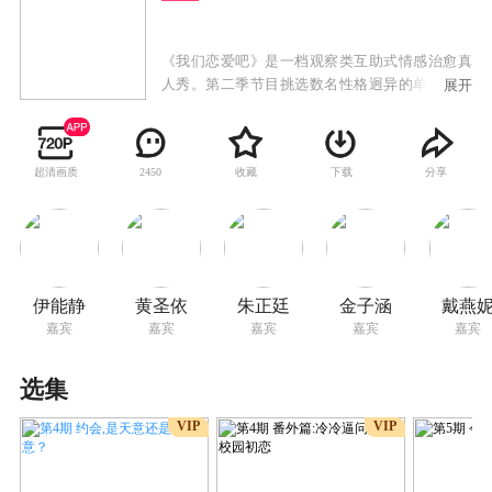
《我们恋爱吧》是一档观察类互助式情感治愈真
人秀。第二季节目挑选数名性格迥异的单身年轻
展开
人来到三亚，开启一段轻松浪漫的夏日旅行。在
这段为期15天朝夕相处的假期中，节目组将设定
各种约会机会、每日睡前卧谈、某某某之夜等独
超清画质
收藏
下载
分享
2450
特环节，为素人相处创造机会了解彼此，展现当
下年轻人最真实的相处模式和恋爱方式。伊能
静、黄圣依等明星嘉宾将作为场外恋爱观察员，
反观几位素人单身男女日常相处的生活细节，推
测他们的情感变化和关系走向，为当代年轻人传
递和倡导积极正向的恋爱观。
伊能静
黄圣依
朱正廷
金子涵
戴燕
嘉宾
嘉宾
嘉宾
嘉宾
嘉宾
选集
VIP
VIP