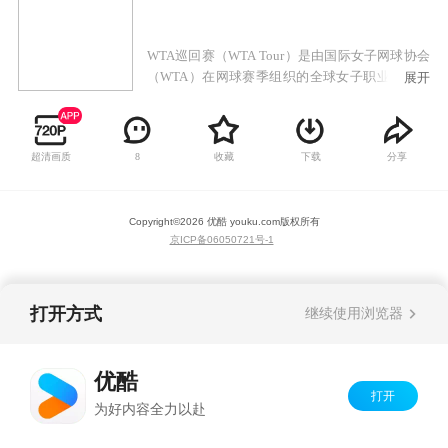
WTA巡回赛（WTA Tour）是由国际女子网球协会
（WTA）在网球赛季组织的全球女子职业网球巡
展开
回赛。WTA巡回赛日历包括由国际网球联合会
（ITF）监督四大满贯赛事，以及由WTA组织的
WTA年终总决赛，WTA1000巡回赛，WTA500巡
超清画质
收藏
下载
分享
8
回赛和WTA250巡回赛，以及与ATP联合举办的赛
事联合杯，WTA根据赛事等级给予球员相应WTA
积分。
Copyright©
2026
优酷 youku.com
版权所有
京ICP备06050721号-1
打开方式
继续使用浏览器
优酷
打开
为好内容全力以赴