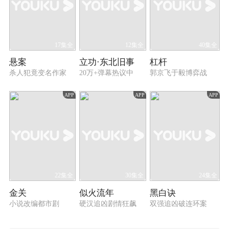
17集全
12集全
40集全
悬案
立功·东北旧事
杠杆
杀人犯竟变名作家
20万+弹幕热议中
郭京飞于毅博弈战
APP
APP
APP
22集全
30集全
24集全
金关
似火流年
黑白诀
小说改编都市剧
硬汉追凶剧情狂飙
双强追凶破连环案