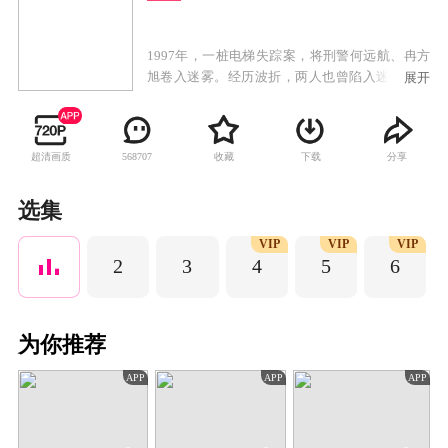
1997年，一桩电梯失踪案，将刑警何远航、冉方
旭卷入迷雾。经历波折，两人也曾陷入迷茫与怀
展开
疑，最终揭开真相。岁月流转，治愈人生迷惘，
坚守正义，以乐观坚韧化解磨难。
超清画质
收藏
下载
分享
568707
选集
VIP
VIP
VIP
2
3
4
5
6
为你推荐
APP
APP
APP