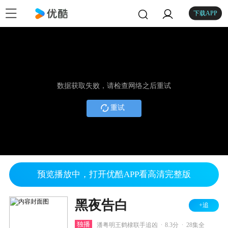
下载APP
数据获取失败，请检查网络之后重试
重试
预览播放中，打开优酷APP看高清完整版
黑夜告白
+追
.
.
独播
潘粤明王鹤棣联手追凶
8.3分
28集全