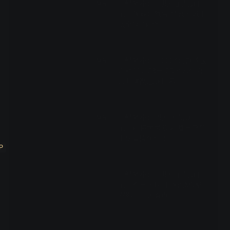
《蜡笔小新：我们的恐龙日
预告
记》曝最新预告 经典画风上
演全“新”羁绊
01:30
《蜡笔小新》2024新剧场版
预告
定档11月23日 2D画风惊喜
回归嗨翻恐龙世界
00:30
《蜡笔小新 我们的恐龙日
预告
记》即将大银幕见 春日部防
卫队冒险集结！
P
00:30
《蜡笔小新：我们的恐龙日
记》今日上映 主题曲MV解
密影片三大看点
03:27