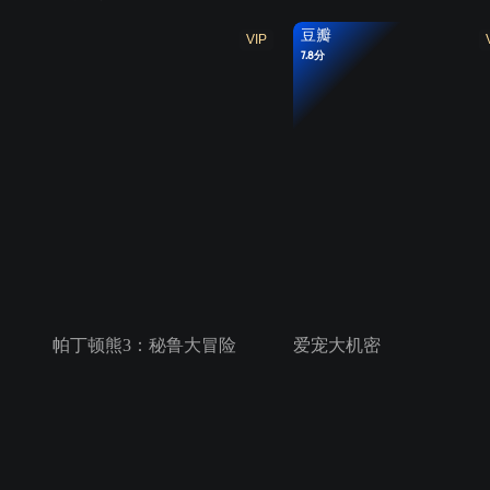
豆瓣
VIP
7.8分
帕丁顿熊3：秘鲁大冒险
爱宠大机密