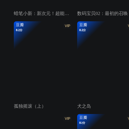
蜡笔小新：新次元！超能力大决战
数码宝贝02：最初的召唤
豆瓣
豆瓣
VIP
8.2分
8.2分
孤独摇滚（上）
犬之岛
豆瓣
VIP
8.1分