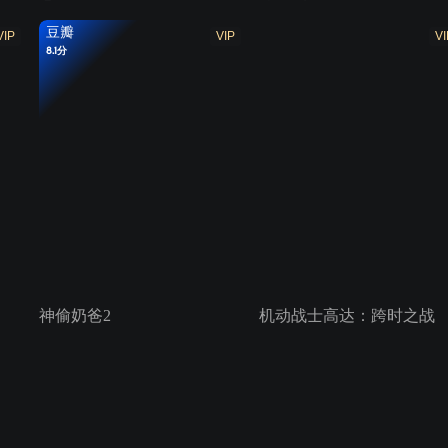
豆瓣
VIP
VIP
VI
8.1分
神偷奶爸2
机动战士高达：跨时之战