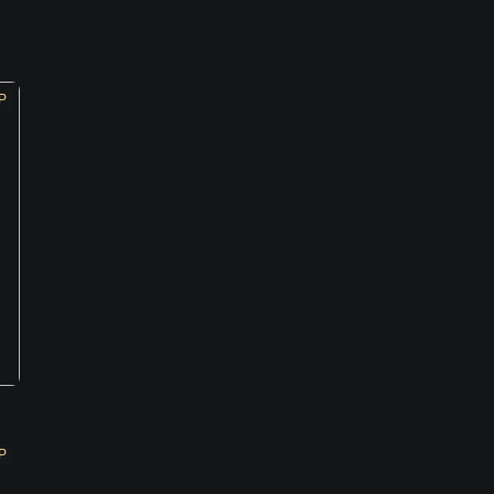
蜡笔小新：激战！涂鸦王国
VIP
和约四位勇士
P
周边视频
穿越恐龙世界！小新爆笑热
预告
血求生记
01:19
《蜡笔小新：我们的恐龙日
预告
记》预售开启 野原家遭遇前
所未有大危机
P
01:30