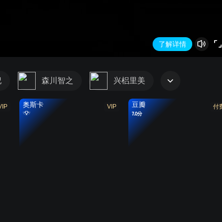
了解详情
纪
森川智之
兴梠里美
奥斯卡
豆瓣
VIP
VIP
付
7.0分