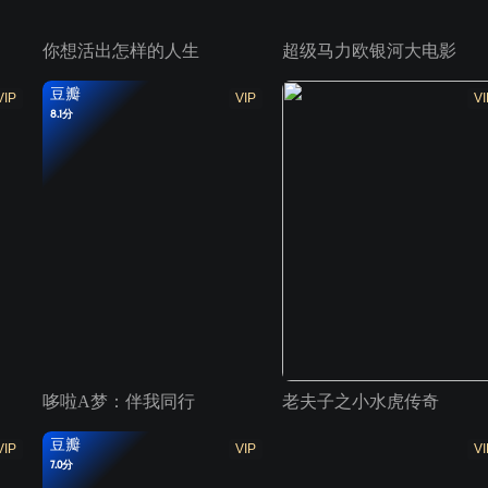
你想活出怎样的人生
超级马力欧银河大电影
豆瓣
VIP
VIP
VI
8.1分
哆啦A梦：伴我同行
老夫子之小水虎传奇
豆瓣
VIP
VIP
VI
7.0分