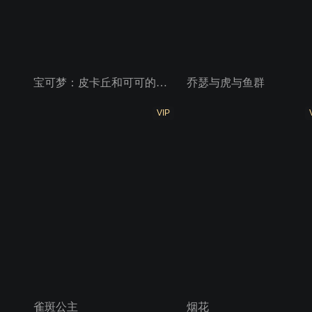
宝可梦：皮卡丘和可可的冒险
乔瑟与虎与鱼群
VIP
雀斑公主
烟花