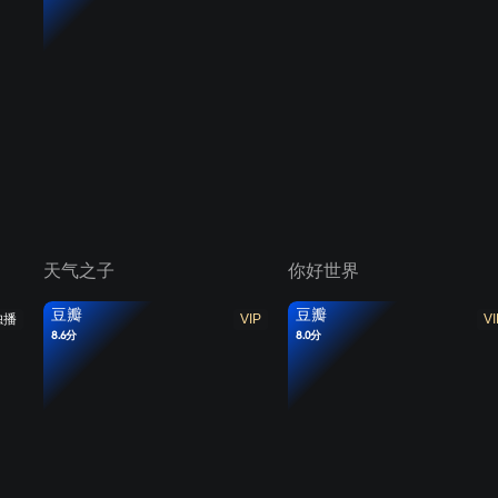
天气之子
你好世界
豆瓣
豆瓣
独播
VIP
VI
8.6分
8.0分