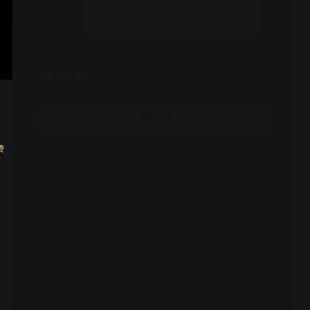
势力展开了激烈决斗。
预约
19.2万人
首3月每月15元
SVIP提前续费享优惠
立即续费
费
系列电影
蜡笔小新：梦境世界大突击
预告
蜡笔小新2019剧场版：新婚
VIP
旅行飓风 丢失的广志