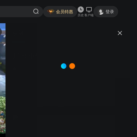
会员特惠
登录
历史
客户端
视频
讨论
29
蜡笔小新：我们的恐龙日记
简介
545
日本动画
小林由美子 楢桥美纪 森川智之 兴梠里美 | 野原新之助（小
林由美子 配音）与春日部防卫队众人和酢乙女爱（川澄绫
子 配音）在恐龙栖息的主题公园“恐龙岛”参观旅行，后
来，在春日部河滩上，野原小白（真柴摩利 配音）遇到了
一只名叫纳纳（水树奈奈 配音）的小恐龙，纳纳与众人一
起创造了很多回忆。然而，在一天夜里，巨大的恐龙踩扁
敬请期待
了野原家。恐龙突袭暴走街头，城市瞬间陷入危机。为了
预约后该片上线时会提醒您观看
守护家人和朋友，春日部成员与新伙伴纳纳一起，与邪恶