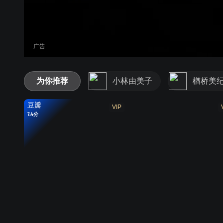
广告
为你推荐
小林由美子
楢桥美
豆瓣
VIP
7.4分