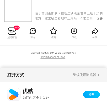
位于非洲南部的卡拉哈里沙漠是世界上最干燥的
地方，这里栖居着地球上最后一个能自由迁徙的
展开
大象种群。数千年来，一代代象群为了寻找食物
和水源，跟随雨季的节奏反复进行着长达近千公
里的迁徙之旅，并将一路积累的智慧和经验传递
超清画质
评论
收藏
下载
分享
给下一代。如今，面对酷热干旱的天气和食物水
源的匮乏，身为族群首领的盖亚也将追随祖先的
脚步，带领家人们踏上一场史诗般的迁徙之旅，
Copyright©
2026
优酷 youku.com
版权所有
穿越广袤的卡拉哈里沙漠，战胜重重危机，寻找
京ICP备06050721号-1
新的栖息地。在这场充满未知的旅途中，盖亚的
继承人萨尼也将以盖亚为榜样，在照顾好自己的
孩子——乔莫的同时，守护好族群里的所有家
人，时刻准备好接过盖亚的责任和重担。无论遇
打开方式
继续使用浏览器
到什么困难和挑战，这个代代传承的大象族群都
将不离不弃，勇敢前行，始终向着梦中理想的乐
园进发。
优酷
打开
为好内容全力以赴