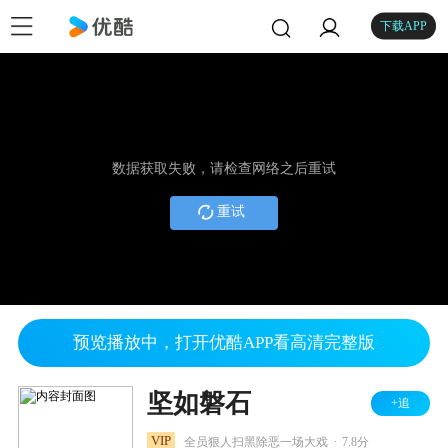
下载APP
数据获取失败，请检查网络之后重试
重试
预览播放中，打开优酷APP看高清完整版
坚如磐石
+追
.
VIP
全员狠人扫黑除恶一场大戏
7.8分