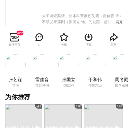
为了调查案情，技术科警察苏见明（雷佳音 饰）
不顾父亲郑刚（张国立 饰）的劝阻，赶赴富商黎
展开
志田（于和伟 饰）的“鸿门宴”，观看了一出黎志
田愚弄他人、手入火锅的猖狂戏码。随后，墙缝
藏尸、扳手砸人、近一百个亿的私相授受和神秘
超清画质
收藏
下载
分享
31
的“老爷子的资源”等伏笔相继扯出，表面单纯的
犯罪事件背后暗流涌动。
张艺谋
雷佳音
张国立
于和伟
周冬
导演
饰苏见明
饰郑刚
饰黎志田
饰李蕙
为你推荐
APP
APP
APP