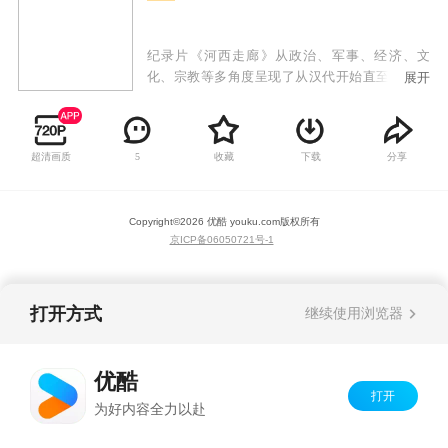
纪录片《河西走廊》从政治、军事、经济、文
化、宗教等多角度呈现了从汉代开始直至今天，
展开
河西走廊及其连接的中国西部的历史变迁，以及
它对中国历史和文明进程中所发挥的独特作
用。“河西走廊关乎国家经略”是贯穿全篇的主
超清画质
收藏
下载
分享
5
题。
Copyright©
2026
优酷 youku.com
版权所有
京ICP备06050721号-1
打开方式
继续使用浏览器
优酷
打开
为好内容全力以赴