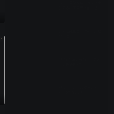
出生时天降祥瑞，刘彘从小
就显露出不同寻常的智慧
02:31
萧何临死推贤，曹参赴京继
承相位
P
02:45
“无为”背后大有为，黄老之
术堪称盛世密码
02:19
狠毒！吕后毒杀赵王刘如
意，残害戚夫人
02:28