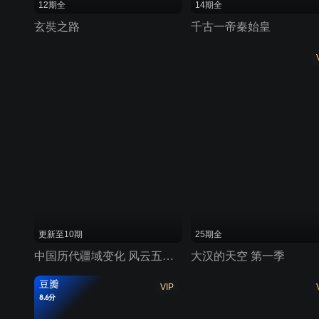
12期全
14期全
玄奘之路
千古一帝秦始皇
更新至10期
25期全
中国历代疆域变化 风云五千年
大汉的天空 第一季
豆瓣
VIP
8.6分