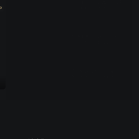
吕后重用吕氏外戚，引发刘
氏宗室和功臣不满
P
02:14
韩信惨遭吕后杀害，一代战
神就此陨落宫廷深处
02:26
面对匈奴强大的军事威胁，
刘邦权衡再三同意和亲
01:59
项羽自刎乌江，英雄末路的
悲壮抉择
02:01