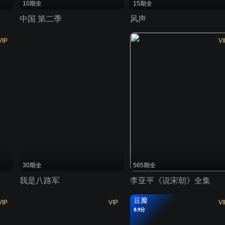
10期全
15期全
中国 第二季
风声
VIP
VI
30期全
565期全
我是八路军
李亚平《说宋朝》全集
豆瓣
VIP
VIP
VI
8.9分