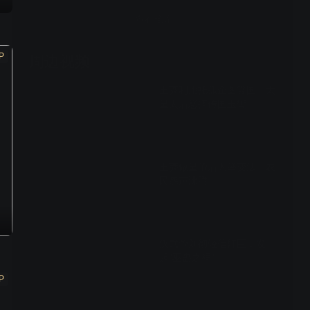
查看全部
P
周边视频
王莽利用托孤企图篡国，太
皇太后怒摔传国玉玺
02:42
王莽做皇帝后大举变法，农
民怨声沸腾
02:18
汉武帝刘彻轻信奸臣，发
起“巫蛊之祸”
P
02:46