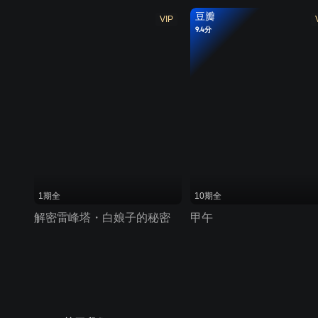
豆瓣
VIP
9.4分
1期全
10期全
解密雷峰塔・白娘子的秘密
甲午