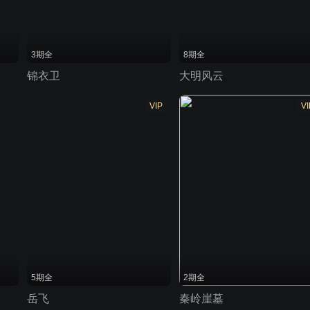
3期全
8期全
锦衣卫
大明风云
VIP
VI
5期全
2期全
岳飞
秦岭崖墓