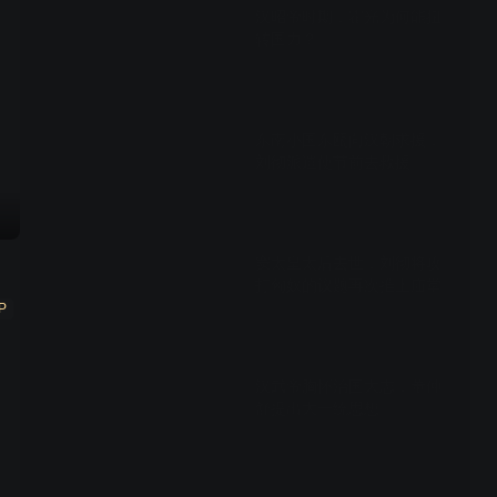
汉昭帝时期，霍光为何能扭
转国力？
02:38
东南小国东瓯向汉朝求援，
刘彻派遣使节前去救援
02:10
窦太皇太后去世，刘彻将攻
打匈奴的议题再次推上庙堂
P
02:19
汉武帝胸怀治国大志，董仲
舒提出大一统思想
02:08