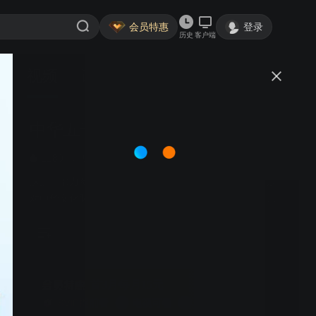
会员特惠
登录
历史
客户端
视频
讨论
57
中华五千年·入门版
简介
1180
历史剧场
历史
这是一部力图呈现中国文明悠久历史的纪录片，旨在通过
对中华文化脉络的追溯，探索五千年历史中的重大事件、
文化遗产、思想变革和社会制度的演变。通过独特的视角
与深刻的解读，本片将以宏大的叙事结构、鲜活的历史人
物、深邃的文化底蕴以及跨越时空的多维对话，展现中国
从远古至近现代的文化进程与历史风貌。
首3月每月15元