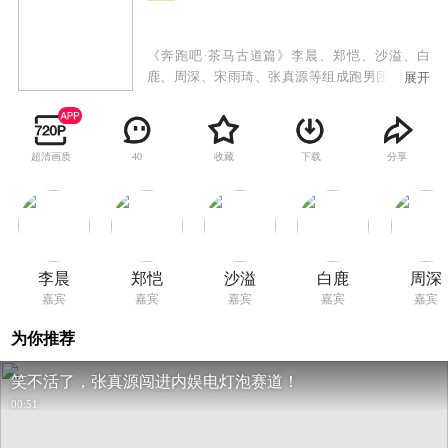
《奔跑吧·茶马古道篇》李晨、郑恺、沙溢、白
鹿、周深、宋雨琦、张真源等组成跑男团沿着茶
展开
马古道遗址，途经普洱、大理、丽江、香格里拉
四座城市，深入体验西南民族特色和非遗人文底
蕴。跑男团参与非遗文化的传承，学习普洱茶的
超清画质
收藏
下载
分享
40
制作工艺感受茶文化的博大精深，走访纳西族、
哈尼族等少数民族的朋友们，用东巴文书写祝福
助力公益事业，让古老的文化遗产在现代社会中
焕发出新的活力。
李晨
郑恺
沙溢
白鹿
周深
嘉宾
嘉宾
嘉宾
嘉宾
嘉宾
为你推荐
笑不活了，张真源闯进内娱电灯泡赛道！
00:51