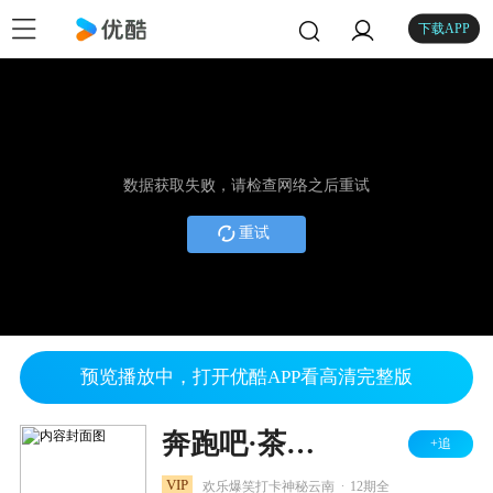
下载APP
数据获取失败，请检查网络之后重试
重试
预览播放中，打开优酷APP看高清完整版
奔跑吧·茶马古道篇
+追
.
VIP
欢乐爆笑打卡神秘云南
12期全