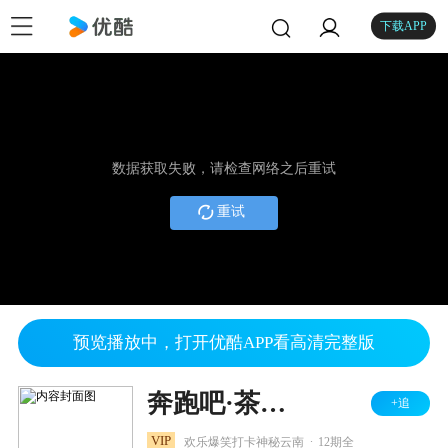
下载APP
数据获取失败，请检查网络之后重试
重试
预览播放中，打开优酷APP看高清完整版
奔跑吧·茶马古道篇
+追
.
VIP
欢乐爆笑打卡神秘云南
12期全