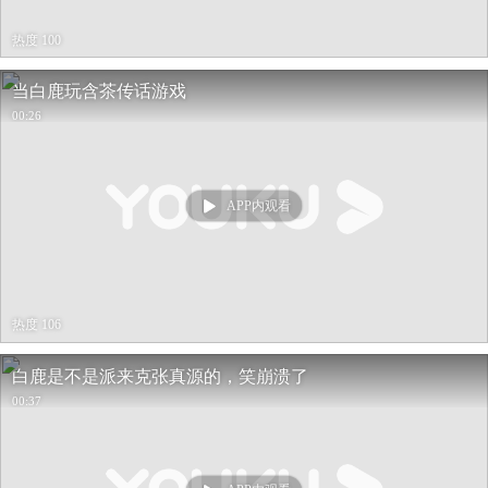
热度 100
当白鹿玩含茶传话游戏
00:26
APP内观看
热度 106
白鹿是不是派来克张真源的，笑崩溃了
00:37