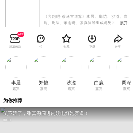
《奔跑吧·茶马古道篇》李晨、郑恺、沙溢、白
鹿、周深、宋雨琦、张真源等组成跑男团沿着茶
展开
马古道遗址，途经普洱、大理、丽江、香格里拉
四座城市，深入体验西南民族特色和非遗人文底
蕴。跑男团参与非遗文化的传承，学习普洱茶的
超清画质
收藏
下载
分享
40
制作工艺感受茶文化的博大精深，走访纳西族、
哈尼族等少数民族的朋友们，用东巴文书写祝福
助力公益事业，让古老的文化遗产在现代社会中
焕发出新的活力。
李晨
郑恺
沙溢
白鹿
周深
嘉宾
嘉宾
嘉宾
嘉宾
嘉宾
为你推荐
笑不活了，张真源闯进内娱电灯泡赛道！
00:51