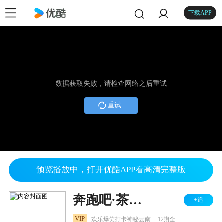
下载APP
数据获取失败，请检查网络之后重试
重试
预览播放中，打开优酷APP看高清完整版
奔跑吧·茶马古道篇
+追
.
VIP
欢乐爆笑打卡神秘云南
12期全