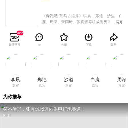
《奔跑吧·茶马古道篇》李晨、郑恺、沙溢、白
鹿、周深、宋雨琦、张真源等组成跑男团沿着茶
展开
马古道遗址，途经普洱、大理、丽江、香格里拉
四座城市，深入体验西南民族特色和非遗人文底
蕴。跑男团参与非遗文化的传承，学习普洱茶的
超清画质
收藏
下载
分享
40
制作工艺感受茶文化的博大精深，走访纳西族、
哈尼族等少数民族的朋友们，用东巴文书写祝福
助力公益事业，让古老的文化遗产在现代社会中
焕发出新的活力。
李晨
郑恺
沙溢
白鹿
周深
嘉宾
嘉宾
嘉宾
嘉宾
嘉宾
为你推荐
笑不活了，张真源闯进内娱电灯泡赛道！
00:51