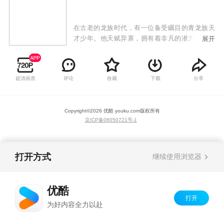
在古老的龙族时代，有一位备受瞩目的青龙族天
才少年。他天赋异禀，拥有着非凡的潜力，被誉
展开
为青龙族的一代天骄，深受族人敬仰。然而，命
运多舛，他的未婚妻因贪图他体内的青龙之力，
竟狠心捏碎了他的龙珠。失去力量的他，陷入了
超清画质
评论
收藏
下载
分享
无尽的绝望之中。但是，他没有沉沦，而是坚定
了复仇的决心，誓要让曾经背叛他的人付出代
价。
Copyright©
2026
优酷 youku.com
版权所有
京ICP备06050721号-1
打开方式
继续使用浏览器
优酷
打开
为好内容全力以赴