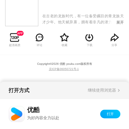
在古老的龙族时代，有一位备受瞩目的青龙族天
才少年。他天赋异禀，拥有着非凡的潜力，被誉
展开
为青龙族的一代天骄，深受族人敬仰。然而，命
运多舛，他的未婚妻因贪图他体内的青龙之力，
竟狠心捏碎了他的龙珠。失去力量的他，陷入了
超清画质
评论
收藏
下载
分享
无尽的绝望之中。但是，他没有沉沦，而是坚定
了复仇的决心，誓要让曾经背叛他的人付出代
价。
Copyright©
2026
优酷 youku.com
版权所有
京ICP备06050721号-1
打开方式
继续使用浏览器
优酷
打开
为好内容全力以赴