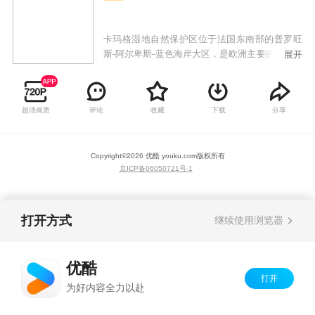
卡玛格湿地自然保护区位于法国东南部的普罗旺
斯-阿尔卑斯-蓝色海岸大区，是欧洲主要的国家和
展开
地区性的候鸟迁徙越冬的重要栖息地。面积达850
多平方公里的湿地公园里，广袤的沼泽和草地上
栖居着上百种野生动物，更有上千种草本植物在
超清画质
评论
收藏
下载
分享
此生长。与此同时，这里更是会吸引近五百个物
种终年不断地从各地迁徙而来，火烈鸟、卡玛格
马、卡玛格公牛。这些绝美无比的野生动物，赋
Copyright©
2026
优酷 youku.com
版权所有
予罗讷河三角洲以盎然的生机和无限魅力，给这
京ICP备06050721号-1
片土地带来一派世外桃源的美感。
打开方式
继续使用浏览器
优酷
打开
为好内容全力以赴