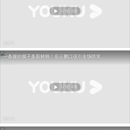
APP内观看
热度 61
一条腿的瘸子多新鲜呐！岳云鹏口误引全场哄笑
02:29
APP内观看
热度 58