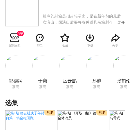
相声的封箱是指封箱演出，是在新年前的最后一
次演出，因演出后要将各种道具装箱封存，歇班
展开
过年而得名。德云社的表演，一年之中最为隆重
的就是封箱和开箱两场演出。《德云社庚子年封
箱庆典》是德云社的相声演员为观众呈现的精彩
超清画质
收藏
下载
分享
3502
相声庆典，庆典呈现了多种形式的相声作品，带
领观众体验相声的魅力。
郭德纲
于谦
岳云鹏
孙越
张鹤
嘉宾
嘉宾
嘉宾
嘉宾
嘉宾
选集
VIP
VIP