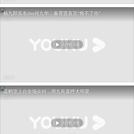
杨九郎实名diss何九华，秦霄贤直言“救不了你”
00:59
APP内观看
热度 61
孟鹤堂上台全场尖叫，周九良直呼大明星
02:47
APP内观看