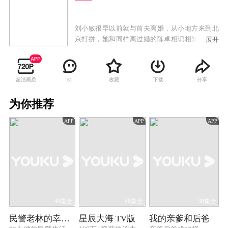
刘小敏很早以前就与前夫离婚，从小地方来到北
京打拼，她和同样离过婚的陈卓相识相知。恋爱
展开
一周年之际，妈妈王素敏和儿子金家骏突然来到
北京，刘小敏与陈卓不得已把恋爱谈得更加小心
翼翼。然而前夫来北京不断纠缠，她与陈卓的恋
超清画质
收藏
下载
分享
51
情被越来越多的人发现，两个人各自的孩子也变
得过于亲近，妹妹的婚姻也有些跌宕……一系列
为你推荐
的烦恼接踵而至。但刘小敏与陈卓用爱和宽容解
决感情和生活里的各种难题，最终收获了成长，
APP
APP
APP
获得了真正的幸福。
40集全
40集全
38集全
民警老林的幸福生活
星辰大海 TV版
我的亲爹和后爸