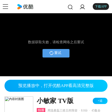
下载APP
数据获取失败，请检查网络之后重试
重试
预览播放中，打开优酷APP看高清完整版
小敏家 TV版
+追
.
.
独播
周迅黄磊三搭王炸阵容
8.0分
45集全