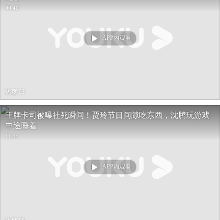
00:40
APP内观看
热度 93
王牌卡司被曝社死瞬间！贾玲节目间隙吃东西，沈腾玩游戏
中途睡着
11:31
APP内观看