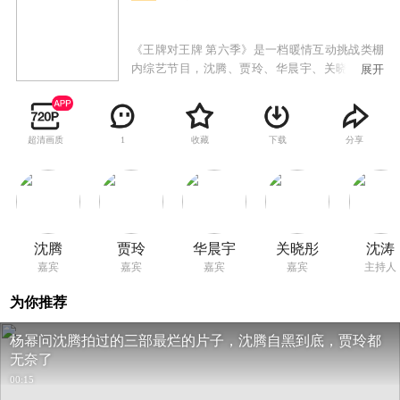
《王牌对王牌 第六季》是一档暖情互动挑战类棚
内综艺节目，沈腾、贾玲、华晨宇、关晓彤组成
展开
固定MC“王牌家族”。节目每期围绕一个主题，固
定MC“王牌家族”队与攻擂嘉宾队展开PK，通过才
艺比拼、游戏竞技，决出王牌中的王牌。
超清画质
收藏
下载
分享
1
沈腾
贾玲
华晨宇
关晓彤
沈涛
嘉宾
嘉宾
嘉宾
嘉宾
主持人
为你推荐
杨幂问沈腾拍过的三部最烂的片子，沈腾自黑到底，贾玲都
无奈了
00:15