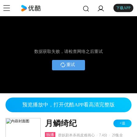
下载APP
数据获取失败，请检查网络之后重试
重试
预览播放中，打开优酷APP看高清完整版
月鳞绮纪
+追
.
.
独播
群妖剧本杀画皮难画心
7.4分
29集全