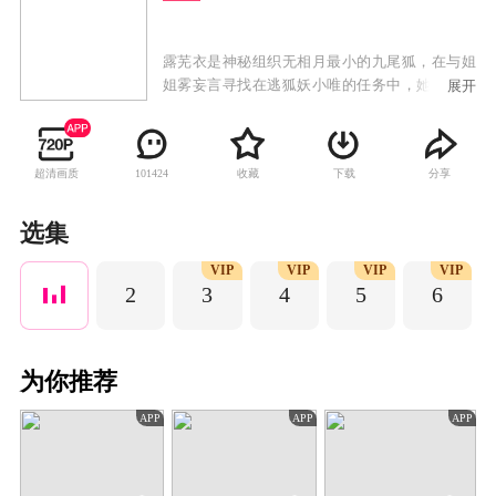
露芜衣是神秘组织无相月最小的九尾狐，在与姐
姐雾妄言寻找在逃狐妖小唯的任务中，她潜入洛
展开
安城韦府，同时潜入韦府的还有身负血海深仇的
武拾光、侍鳞宗法师寄灵与厉劫。在找寻真相的
过程中，他们既有试探也有合作，但他们背后的
超清画质
收藏
下载
分享
101424
目的各不相同，在一次又一次对龙神之力的争夺
中，他们一次又一次改变命运的流向，为了守护
人间和平，他们做出艰难的抉择割舍，并最终成
选集
功消灭万妖之首九婴，完成了对真爱与救赎的永
VIP
VIP
VIP
VIP
恒追问。
2
3
4
5
6
为你推荐
APP
APP
APP