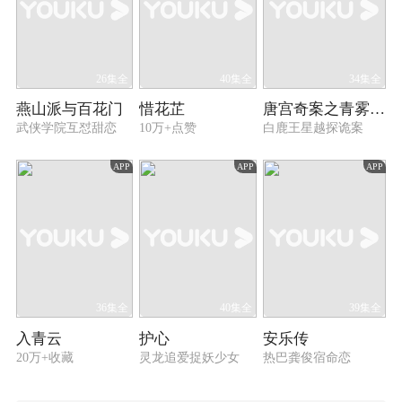
26集全
40集全
34集全
燕山派与百花门
惜花芷
唐宫奇案之青雾风鸣
武侠学院互怼甜恋
10万+点赞
白鹿王星越探诡案
APP
APP
APP
36集全
40集全
39集全
入青云
护心
安乐传
20万+收藏
灵龙追爱捉妖少女
热巴龚俊宿命恋