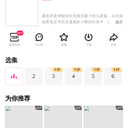
露芜衣是神秘组织无相月最小的九尾狐，在与姐
姐雾妄言寻找在逃狐妖小唯的任务中，她潜入洛
展开
安城韦府，同时潜入韦府的还有身负血海深仇的
武拾光、侍鳞宗法师寄灵与厉劫。在找寻真相的
过程中，他们既有试探也有合作，但他们背后的
超清画质
收藏
下载
分享
101432
目的各不相同，在一次又一次对龙神之力的争夺
中，他们一次又一次改变命运的流向，为了守护
人间和平，他们做出艰难的抉择割舍，并最终成
选集
功消灭万妖之首九婴，完成了对真爱与救赎的永
VIP
VIP
VIP
VIP
恒追问。
2
3
4
5
6
为你推荐
APP
APP
APP