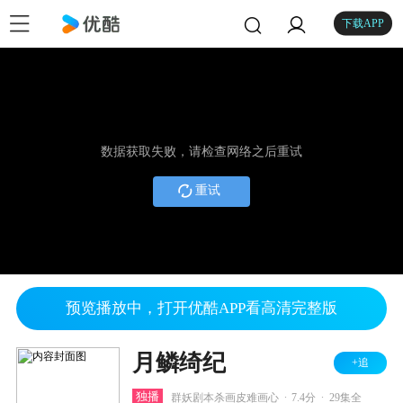
下载APP
数据获取失败，请检查网络之后重试
重试
预览播放中，打开优酷APP看高清完整版
月鳞绮纪
+追
.
.
独播
群妖剧本杀画皮难画心
7.4分
29集全