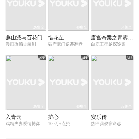
26集全
40集全
34集全
燕山派与百花门
惜花芷
唐宫奇案之青雾风鸣
漫画改编古装剧
破产豪门逆袭翻盘
白鹿王星越探诡案
APP
APP
APP
36集全
40集全
39集全
入青云
护心
安乐传
戏精夫妻爱情博弈
100万+点赞
热巴龚俊宿命恋