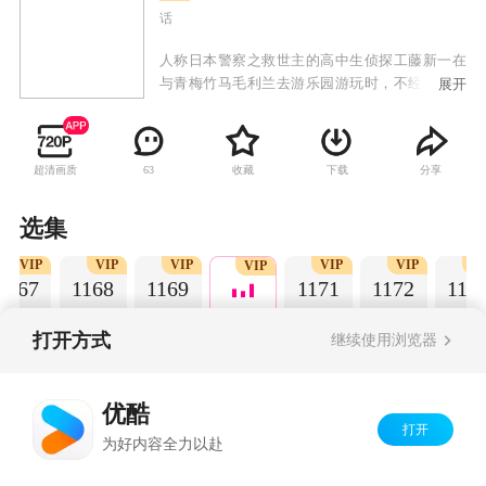
话
人称日本警察之救世主的高中生侦探工藤新一在
与青梅竹马毛利兰去游乐园游玩时，不经意中发
展开
现了行踪可疑的黑衣人。于是工藤新一尾随跟
踪，并目睹了黑衣人正在进行可疑交易。不料，
却被另一名黑衣人在背后击晕，被强行灌下一种
超清画质
收藏
下载
分享
63
名为APTX-4869的毒药，致使身体变小。为了在
不暴露真实身份并继续追踪黑衣人及其成员，情
急之下，工藤新一受到《福尔摩斯》的作者“阿瑟·
选集
柯南·道尔”和“江户川乱步”名字的启发，改名
VIP
VIP
VIP
VIP
VIP
VI
为“江户川柯南”，并寄住在毛利兰的家中。作为
VIP
1167
1168
1169
1171
1172
117
侦探，柯南实在看不下去毛利小五郎经常做的一
些“发育不良”的错误推理，便帮助毛利小五郎破
了许多案子。
打开方式
继续使用浏览器
Copyright©
2026
优酷 youku.com
版权所有
优酷
京ICP备06050721号-1
打开
为好内容全力以赴