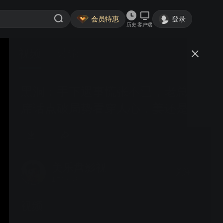
会员特惠
登录
历史
客户端
视频
讨论
1
黑洞：手下遇事慌张不已，老总一
席话点破局势看穿人心，姜还是老
的辣！
美乐盘影视
关注
1.7万粉丝
视频