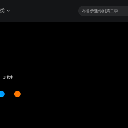
类
黑洞：手下遇事慌张不已，老总一席话点破局势看穿人心，姜还是老的辣！
客户端最高帧享4K
加载中...