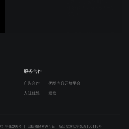
害死古龙 、骗舒淇拍戏 ，
柯俊雄死后才有人敢揭开他
的真面目
只把风月当跳板，清醒才是
邱淑贞白手起家的底气！难
怪成人生赢家
前半生刀口谋生，后半生善
服务合作
心渡人，李兆基才是真正的
江湖侠客
广告合作
优酷内容开放平台
入驻优酷
娱盘
社恐只是保护壳！台上万般
风光梁朝伟只想做个安静生
活的普通人
）字第266号
出版物经营许可证：新出发京批字第直150118号